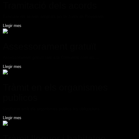
Tramitació dels acords
Executar els acords adoptats per la Junta de Propietaris...
Llegir mes
Assessorament gratuït
Assessorament gratuït tant a la Comunitat com als ...
Llegir mes
Tràmit en els organismes
publicos
Gestionar amb els organismes públics les obligacions...
Llegir mes
Tràmit lloguer i habitatge