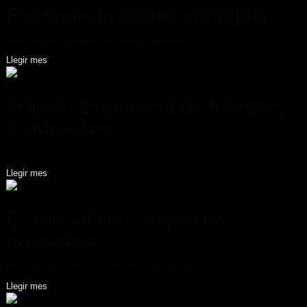
Reclamació rebuts impagats
Gestionar el cobrament dels rebuts impagats
Llegir mes
Tràmit i seguiment de totes les
incidències
Gestionar totes les incidències diàriament i vetllar ...
Llegir mes
El seu edifici sempre en
normativa
Informar i gestionar les inspeccions periòdiques ...
Llegir mes