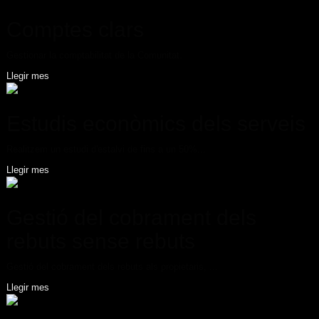
Comptes clars
Gestionar la comptabilitat de la Comunitat.
Llegir mes
Estudis econòmics dels serveis
Realitzem un estudi d'estalvi de fins a un 50%...
Llegir mes
Gestió del cobrament dels
rebuts sense rebuts
Gestió del cobrament dels rebuts als propietaris, ...
Llegir mes