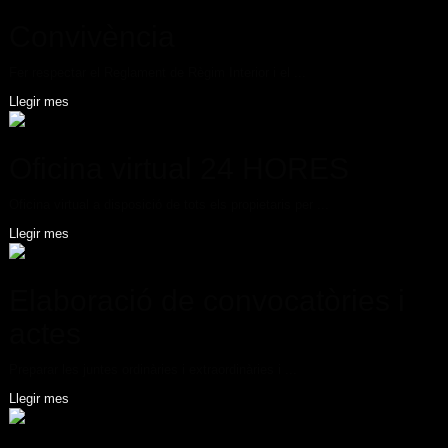
Convivència
Fer respectar el Reglament de Règim Interior i el ...
Llegir mes
Oficina virtual 24 HORES
Oficina virtual a disposició de tots els propietaris per ...
Llegir mes
Elaboració de convocatòries i
actes
Preparar les juntes ordinàries i extraordinàries i ...
Llegir mes