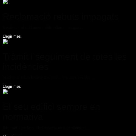
Reclamació rebuts impagats
Gestionar el cobrament dels rebuts impagats
Llegir mes
Tràmit i seguiment de totes les
incidències
Gestionar totes les incidències diàriament i vetllar ...
Llegir mes
El seu edifici sempre en
normativa
Informar i gestionar les inspeccions periòdiques ...