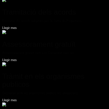
Tramitació dels acords
Executar els acords adoptats per la Junta de Propietaris...
Llegir mes
Assessorament gratuït
Assessorament gratuït tant a la Comunitat com als ...
Llegir mes
Tràmit en els organismes
publicos
Gestionar amb els organismes públics les obligacions...
Llegir mes