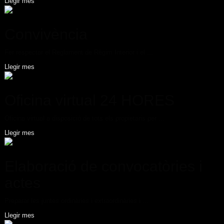
Llegir mes
Convivència
Fer respectar el Reglament de Règim Interior i el ...
Llegir mes
Oficina virtual 24 HORES
Oficina virtual a disposició de tots els propietaris per ...
Llegir mes
Elaboració de convocatòries i
actes
Preparar les juntes ordinàries i extraordinàries i ...
Llegir mes