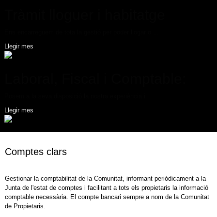
Tràmit lloguer i habitatge
Ens encarreguem de tota la gestió per poder llogar o ...
Llegir mes
Laboral, Fiscal i Comptable:
Posem a la seva disposició la nostra experiència i ...
Llegir mes
Comptes clars
Gestionar la comptabilitat de la Comunitat, informant periòdicament a la
Junta de l'estat de comptes i facilitant a tots els propietaris la informació
comptable necessària. El compte bancari sempre a nom de la Comunitat
de Propietaris.