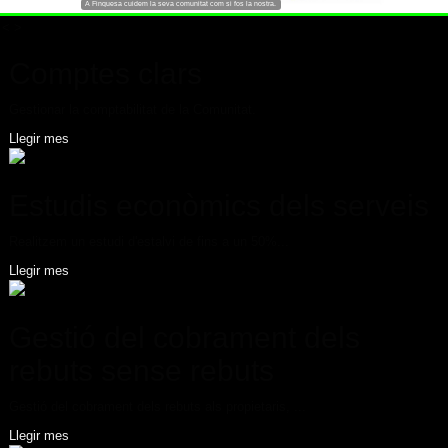
A Finquesa cuidem la seva comunitat com si fos la nostra.
<
>
Comptes clars
Gestionar la comptabilitat de la Comunitat.
Llegir mes
Estudis econòmics dels serveis
Realitzem un estudi d'estalvi de fins a un 50%...
Llegir mes
Gestió del cobrament dels
rebuts sense rebuts
Gestió del cobrament dels rebuts als propietaris, ...
Llegir mes